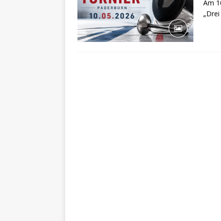
Am 10
„Drei