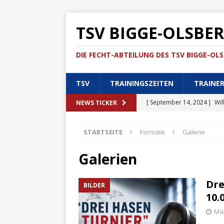
TSV BIGGE-OLSBE
DIE FECHT-ABTEILUNG DES TSV BIGGE-OLSB
TSV
TRAININGSZEITEN
TRAINE
[ September 14, 2024 ]
Wil
NEWS TICKER
Olsberg 06/08 e.V.
ALLG
STARTSEITE
Formate
Galerie
[ Mai 11, 2026 ]
Video- und
[ Mai 5, 2026 ]
Flyer
ALL
Galerien
[ September 15, 2024 ]
Soc
Dre
BILDER
[ September 14, 2024 ]
Bil
10.
[ Mai 11, 2026 ]
Drei Hasen
Mai