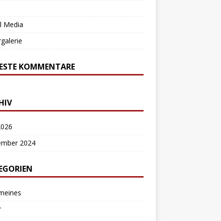
l Media
rgalerie
ESTE KOMMENTARE
HIV
2026
ember 2024
EGORIEN
emeines
r