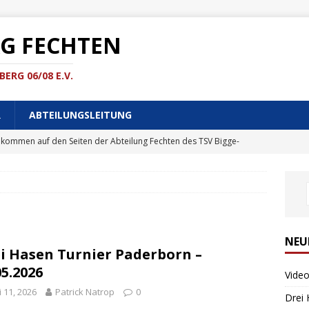
RG FECHTEN
ERG 06/08 E.V.
R
ABTEILUNGSLEITUNG
lkommen auf den Seiten der Abteilung Fechten des TSV Bigge-
EMEINES
 Musikclips
MEDIEN
GEMEINES
ial Media
SOCIAL MEDIA
NEU
i Hasen Turnier Paderborn –
dergalerie
BILDER
05.2026
Video
 Turnier Paderborn – 10.05.2026
BILDER
 11, 2026
Patrick Natrop
0
Drei 