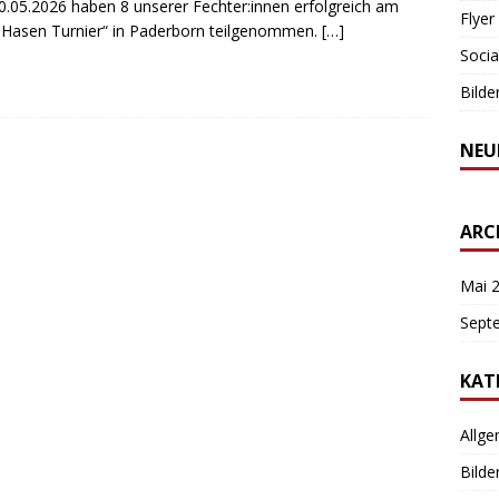
.05.2026 haben 8 unserer Fechter:innen erfolgreich am
Flyer
 Hasen Turnier“ in Paderborn teilgenommen.
[…]
Socia
Bilde
NEU
ARC
Mai 
Sept
KAT
Allg
Bilde